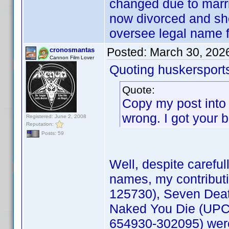
changed due to marr
now divorced and she
oversee legal name f
Posted:
March 30, 202
cronosmantas
Cannon Film Lover
Quoting huskersport
Quote:
Copy my post into 
wrong. I got your 
Registered: June 2, 2008
Reputation:
Posts: 59
Well, despite carefu
names, my contribut
125730), Seven Deat
Naked You Die (UPC
654930-302095) were 