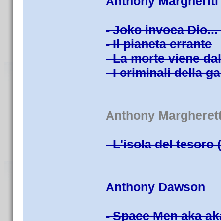
Anthony Margheriti
- Joko invoca Dio...
- Il pianeta errante
- La morte viene da
- I criminali della g
Anthony Margherett
- L'isola del tesoro 
Anthony Dawson
- Space Men aka ak