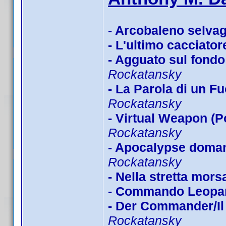
- Arcobaleno selva
- L'ultimo cacciator
- Agguato sul fondo 
Rockatansky
- La Parola di un Fu
Rockatansky
- Virtual Weapon (P
Rockatansky
- Apocalypse doman
Rockatansky
- Nella stretta mors
- Commando Leopa
- Der Commander/Il 
Rockatansky