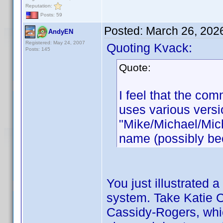
Reputation:
Posts: 59
Posted:
March 26, 202
AndyEN
Registered: May 24, 2007
Quoting Kvack:
Posts: 145
Quote:
I feel that the c
uses various versi
"Mike/Michael/Mic
name (possibly be
You just illustrated
system. Take Katie C
Cassidy-Rogers, whi