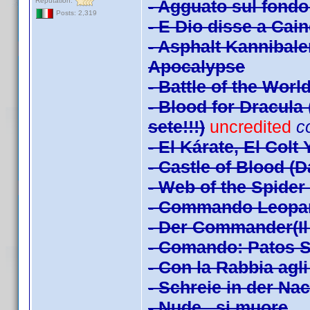
Reputation:
- Agguato sul fondo
Posts: 2,319
- E Dio disse a Cai
- Asphalt Kannibal
Apocalypse
- Battle of the Worl
- Blood for Dracula 
sete!!!)
uncredited
c
- El Kárate, El Colt
- Castle of Blood (
- Web of the Spider 
- Commando Leopa
- Der Commander(Il 
- Comando: Patos S
- Con la Rabbia agl
- Schreie in der Na
- Nude...si muore