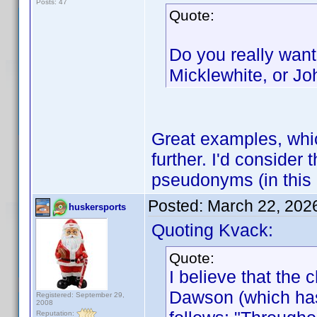
Posts: 47
Quote:
Do you really want
Micklewhite, or J
Great examples, whic
further. I'd consider
pseudonyms (in this 
Posted:
March 22, 202
huskersports
Quoting Kvack:
Quote:
I believe that the
Dawson (which has
Registered: September 29,
2008
Reputation: