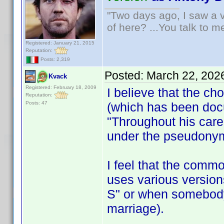
"Two days ago, I saw a v
of here? ...You talk to me
Registered: January 21, 2015
Reputation:
Posts: 2,319
Posted:
March 22, 202
Kvack
Registered: February 18, 2009
I believe that the 
Reputation:
Posts: 47
(which has been docu
"Throughout his care
under the pseudony
I feel that the com
uses various version
S" or when somebody
marriage).