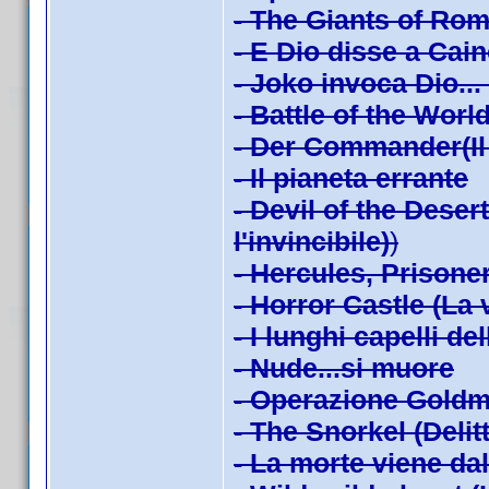
- The Giants of Rom
- E Dio disse a Cai
- Joko invoca Dio...
- Battle of the Worl
- Der Commander(Il 
- Il pianeta errante
- Devil of the Dese
l'invincibile)
)
- Hercules, Prisoner 
- Horror Castle (La
- I lunghi capelli de
- Nude...si muore
- Operazione Goldm
- The Snorkel (Delitt
- La morte viene da