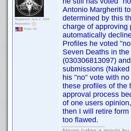
he still has voted "n
Antonio Margheriti
determined by this th
Registered: June 2, 2008
Reputation:
charge of approving p
Posts: 59
automatically declin
Profiles he voted "n
Seven Deaths in the
(030306813097) and 
submissions (Naked 
his "no" vote with no
these profiles of the 
approval process be
of one users opinion
then I will retire fo
too flawed.
Never judge a movie by 