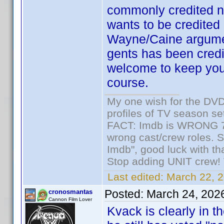
commonly credited n
wants to be credited
Wayne/Caine argument
gents has been credi
welcome to keep your
course.
My one wish for the DVD 
profiles of TV season set
FACT: Imdb is WRONG 70%
wrong cast/crew roles. S
Imdb", good luck with tha
Stop adding UNIT crew! Th
Last edited:
March 22, 2
Posted:
March 24, 202
cronosmantas
Cannon Film Lover
Kvack is clearly in 