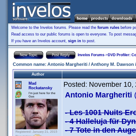
Welcome to the Invelos forums. Please read the
forum rules
before po
Read access to our public forums is open to everyone. To post messages
If you have an Invelos account,
sign in
to post.
Invelos Forums
->
DVD Profiler: Co
Common name: Antonio Margheriti / Anthony M. Dawson / 
Author
Posted:
November 10, 
Mad
Rockatansky
Antonio Margheriti
(
I'm just here for the
Gas
- Les 1001 Nuits Ero
- 4 Halleluja für Dy
- 7 Tote in den Auge
Registered: January 21, 2015