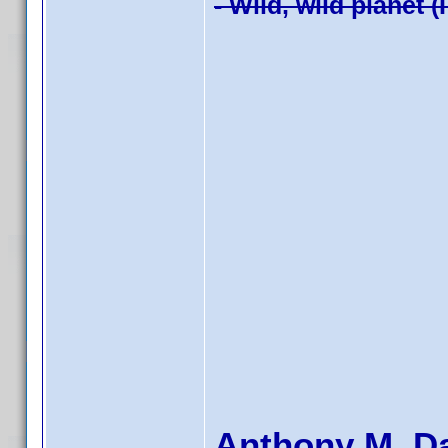
- Wild, wild planet (
Anthony M. D