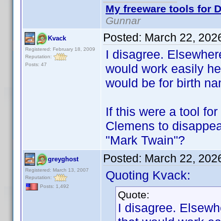
My freeware tools for D
Gunnar
Posted:
March 22, 202
Kvack
Registered: February 18, 2009
I disagree. Elsewher
Reputation:
Posts: 47
would work easily he
would be for birth n
If this were a tool f
Clemens to disappea
"Mark Twain"?
Posted:
March 22, 202
greyghost
Registered: March 13, 2007
Quoting Kvack:
Reputation:
Posts: 1,492
Quote:
I disagree. Elsewh