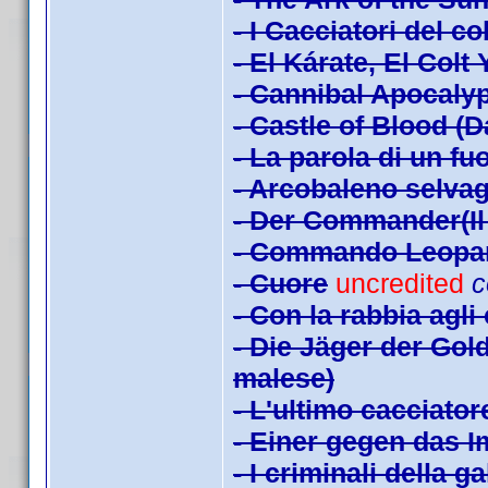
- I Cacciatori del c
- El Kárate, El Colt
- Cannibal Apocaly
- Castle of Blood (
- La parola di un fuo
- Arcobaleno selva
- Der Commander(Il 
- Commando Leopa
- Cuore
uncredited
c
- Con la rabbia agli
- Die Jäger der Gol
malese)
- L'ultimo cacciator
- Einer gegen das I
- I criminali della g