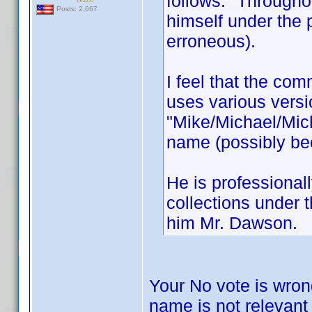
follows: "Througho
Posts: 2,667
himself under th
erroneous).
I feel that the c
uses various versi
"Mike/Michael/Mic
name (possibly be
He is professional
collections under
him Mr. Dawson.
Your No vote is wron
name is not relevant 