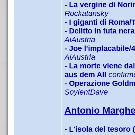
- La vergine di Nor
Rockatansky
- I giganti di Roma
- Delitto in tuta n
AiAustria
- Joe l'implacabile/
AiAustria
- La morte viene d
aus dem All
confirm
- Operazione Goldm
SoylentDave
Antonio Margher
- L'isola del tesoro 