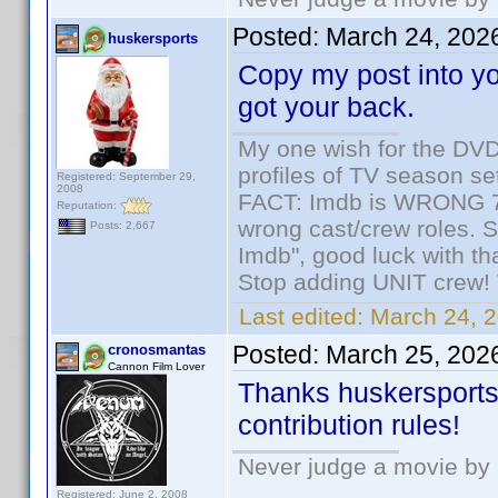
Posted:
March 24, 202
huskersports
Copy my post into you
got your back.
My one wish for the DVD 
profiles of TV season set
Registered: September 29,
2008
FACT: Imdb is WRONG 70%
Reputation:
wrong cast/crew roles. S
Posts: 2,667
Imdb", good luck with tha
Stop adding UNIT crew! Th
Last edited:
March 24, 2
Posted:
March 25, 202
cronosmantas
Cannon Film Lover
Thanks huskersports!
contribution rules!
Never judge a movie by 
Registered: June 2, 2008