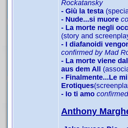
Rockatansky
- Giù la testa
(specia
- Nude...si muore
c
- La morte negli oc
(story and screenpla
- I diafanoidi veng
confirmed by Mad R
- La morte viene d
aus dem All
(associa
- Finalmente...Le mi
Erotiques
(screenpl
- Io ti amo
confirme
Anthony Marghe