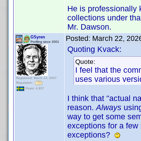
He is professionally
collections under th
Mr. Dawson.
Posted:
March 22, 202
GSyren
Profiling since 2001
Quoting Kvack:
Quote:
I feel that the c
uses various versi
Registered: March 14, 2007
Reputation:
Posts: 4,937
I think that "actual n
reason.
Always
usin
way to get some sem
exceptions for a few
exceptions?