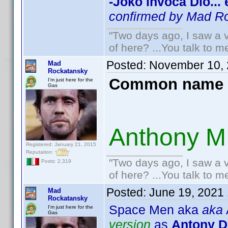
-Joko invoca Dio...
confirmed by Mad R
"Two days ago, I saw a v
of here? ...You talk to me
Posted:
November 10, 
Mad
Rockatansky
Common name 
I'm just here for the
Gas
Anthony M
Registered: January 21, 2015
Reputation:
"Two days ago, I saw a v
Posts: 2,319
of here? ...You talk to me
Posted:
June 19, 2021
Mad
Rockatansky
Space Men aka
aka
I'm just here for the
Gas
version
as
Antony D