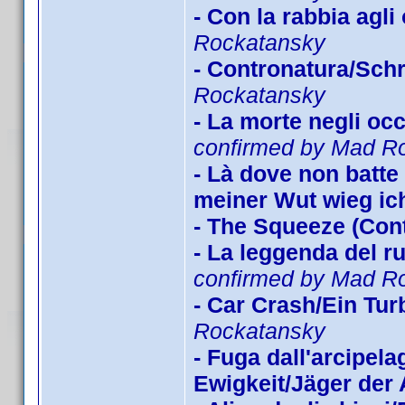
- Con la rabbia agl
Rockatansky
- Contronatura/Schr
Rockatansky
- La morte negli oc
confirmed by Mad R
- Là dove non batte i
meiner Wut wieg ich
- The Squeeze (Con
- La leggenda del r
confirmed by Mad R
- Car Crash/Ein Tu
Rockatansky
- Fuga dall'arcipe
Ewigkeit/Jäger der