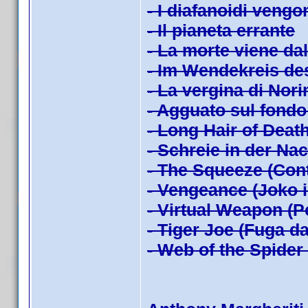
- I diafanoidi veng
- Il pianeta errante
- La morte viene da
- Im Wendekreis de
- La vergina di Nor
- Agguato sul fondo
- Long Hair of Death
- Schreie in der Na
- The Squeeze (Con
- Vengeance (Joko i
- Virtual Weapon (P
- Tiger Joe (Fuga da
- Web of the Spider 