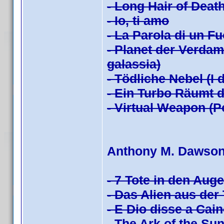
- Long Hair of Death
- Io, ti amo
- La Parola di un Fu
- Planet der Verdam
galassia)
- Tödliche Nebel (I
- Ein Turbo Räumt 
- Virtual Weapon (P
Anthony M. Dawso
- 7 Tote in den Auge
- Das Alien aus der 
- E Dio disse a Cai
- The Ark of the Sun