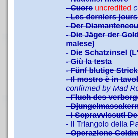
- Cuore
uncredited
c
- Les derniers jours
- Der Diamantencou
- Die Jäger der Gol
malese)
- Die Schatzinsel (L
- Giù la testa
- Fünf blutige Stric
- Il mostro è in tav
confirmed by Mad R
- Fluch des verborg
- Djungelmassakern 
- I Sopravvissuti De
- Il Triangolo della P
- Operazione Goldm