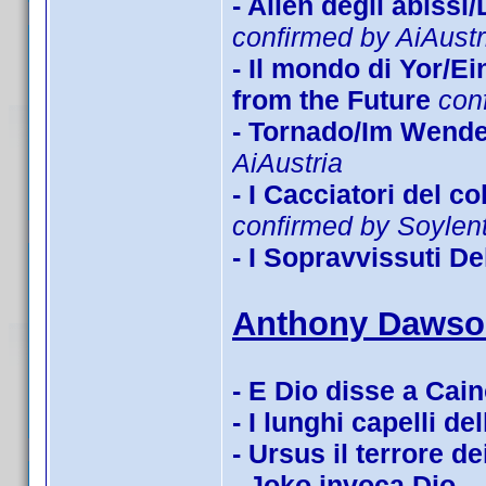
- Alien degli abissi
confirmed by AiAustr
- Il mondo di Yor/E
from the Future
con
- Tornado/Im Wende
AiAustria
- I Cacciatori del 
confirmed by Soyle
- I Sopravvissuti De
Anthony Dawso
- E Dio disse a Cai
- I lunghi capelli de
- Ursus il terrore de
- Joko invoca Dio...