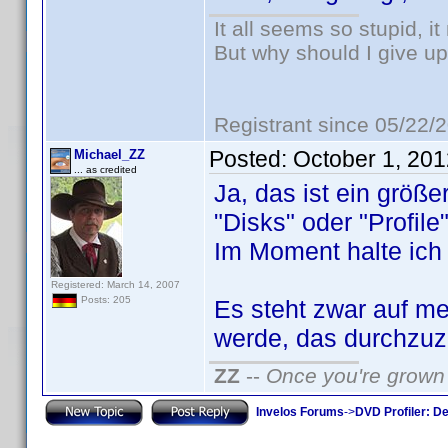
It all seems so stupid, 
But why should I give up
Registrant since 05/22/
Posted:
October 1, 20
Michael_ZZ
... as credited
Ja, das ist ein größ
"Disks" oder "Profile"
Im Moment halte ich 
Registered: March 14, 2007
Posts: 205
Es steht zwar auf m
werde, das durchzuzi
ZZ
--
Once you're grown 
Invelos Forums
->
DVD Profiler: D