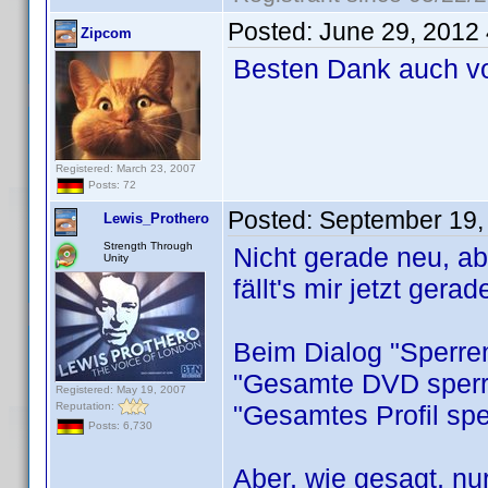
Posted:
June 29, 2012
Zipcom
Besten Dank auch v
Registered: March 23, 2007
Posts: 72
Posted:
September 19,
Lewis_Prothero
Strength Through
Nicht gerade neu, a
Unity
fällt's mir jetzt gerad
Beim Dialog "Sperren
"Gesamte DVD sperre
Registered: May 19, 2007
Reputation:
"Gesamtes Profil sp
Posts: 6,730
Aber, wie gesagt, nu