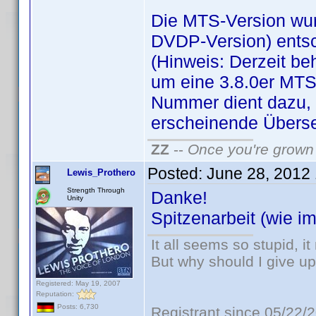
Die MTS-Version wurd
DVDP-Version) entsc
(Hinweis: Derzeit be
um eine 3.8.0er MTS -
Nummer dient dazu, 
erscheinende Überse
ZZ
--
Once you're grown 
Posted:
June 28, 2012
Lewis_Prothero
Strength Through
Danke!
Unity
Spitzenarbeit (wie 
It all seems so stupid, 
But why should I give up
Registered: May 19, 2007
Reputation:
Posts: 6,730
Registrant since 05/22/