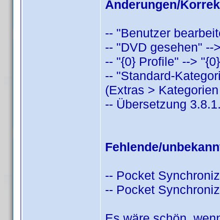
Änderungen/Korrek
-- "Benutzer bearbei
-- "DVD gesehen" -
-- "{0} Profile" --> "{0
-- "Standard-Kategori
(Extras > Kategorien
-- Übersetzung 3.8.1
Fehlende/unbekann
-- Pocket Synchroni
-- Pocket Synchroniz
Es wäre schön, wenn 