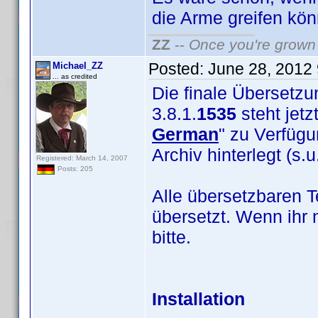
die Arme greifen kön
ZZ
--
Once you're grown 
Posted:
June 28, 2012
Michael_ZZ
... as credited
Die finale Übersetz
3.8.1.
1535
steht jetz
German
" zu Verfügu
Archiv hinterlegt (s.u.
Registered: March 14, 2007
Posts: 205
Alle übersetzbaren 
übersetzt. Wenn ihr 
bitte.
Installation