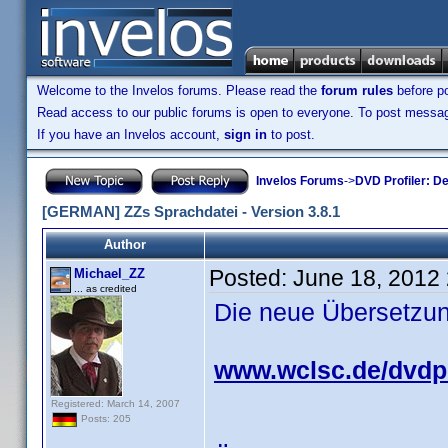
Welcome to the Invelos forums. Please read the
forum rules
before po
Read access to our public forums is open to everyone. To post messages
If you have an Invelos account,
sign in
to post.
Invelos Forums
->
DVD Profiler: D
[GERMAN] ZZs Sprachdatei - Version 3.8.1
Author
Posted:
June 18, 2012
Michael_ZZ
... as credited
Die neue Übersetzung
www.wclsc.de/dvdpr
Registered: March 14, 2007
Posts: 205