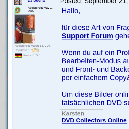
Posted:
September 21,
DJ Doena
Registered: May 1,
Hallo,
2002
für diese Art von Fra
Support Forum
geh
Registered: March 13, 2007
Reputation:
Wenn du auf ein Profi
Posts: 6,776
Bearbeiten-Modus au
und Front- und Backc
per einfachem Copy
Um diese Bilder onl
tatsächlichen DVD se
Karsten
DVD Collectors Online