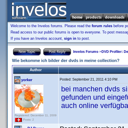
Welcome to the Invelos forums. Please read the
forum rules
before po
Read access to our public forums is open to everyone. To post messages
If you have an Invelos account,
sign in
to post.
Invelos Forums
->
DVD Profiler: D
Wie bekomme ich bilder der dvds in meine collection?
Author
Posted:
September 21, 2011 4:10 PM
yorker
bei manchen dvds si
gefunden und eingefü
auch online verfügba
Registered: December 11, 2009
Posts: 2